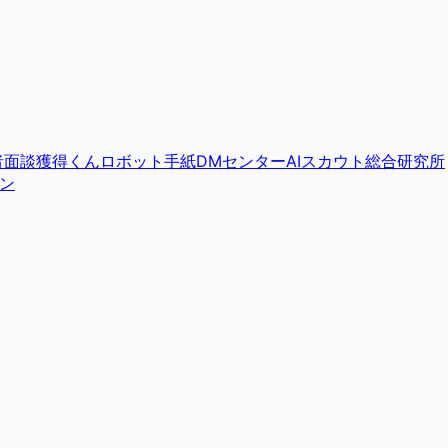
者面談獲得くん
ロボット手紙DMセンター
AIスカウト総合研究所
ン